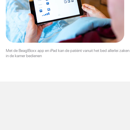
Met de BeaglBoxx app en iPad kan de patiënt vanuit het bed allerlei zaken
in de kamer bedienen
BeagleBoxx, onderdeel van Brightfish, wordt internationaal al
in meer dan 50 instellingen en klinieken gebruikt, waarbij
duizenden iPads worden ingezet. De oplossing is ‘iOS-native’
en draait alleen op de iPad. Naast de standaardvoorzieningen
is er altijd maatwerk voor de zorginstelling mogelijk, zoals
koppeling met gebouwbeheersystemen – voor domotica – en