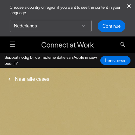
skip to main content
Choose a country or region if you want to see the content in your
language.
Continue
Sele
Support nodig bij de implementatie van Apple in jouw
Lees meer
bedrijf?
Naar alle cases