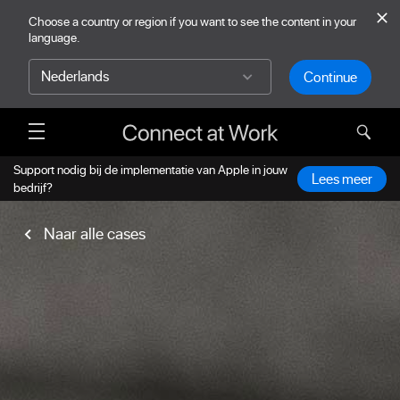
skip to main content
Choose a country or region if you want to see the content in your
language.
Continue
Sele
Support nodig bij de implementatie van Apple in jouw
Lees meer
bedrijf?
Naar alle cases