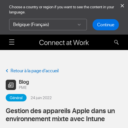
skip to main content
Choose a country or region if you want to see the content in your
language.
Continue
Sele
Retour à la page d'accueil
Blog
PME
Général
24 juin 2022
Gestion des appareils Apple dans un
environnement mixte avec Intune