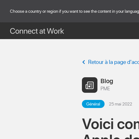
skip to main content
Choose a country or region if you want to see the content in your langua
Retour à la page d'acc
Blog
PME
Général
25 mai 2022
Voici co