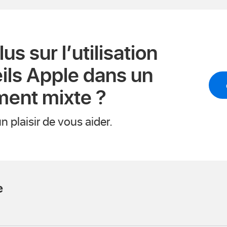
us sur l’utilisation
ils Apple dans un
ment mixte ?
 plaisir de vous aider.
e
dIn
Facebook
r Twitter
er par e-mail
en de partage