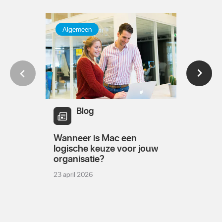
Algemeen
Algeme
Blog
Bl
K
Wanneer is Mac een
Choose
logische keuze voor jouw
met App
organisatie?
standaa
23 april 2026
27 januari