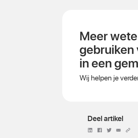
Meer weten
gebruiken 
in een ge
Wij helpen je verde
Deel artikel
Deel op LinkedIn
Deel op Face
Deel op Tw
Deel v
Li