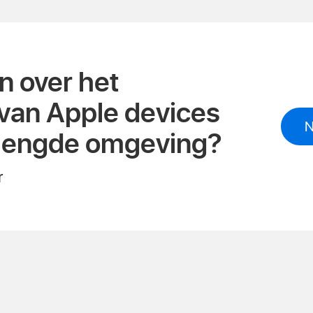
 over het
van Apple devices
N
mengde omgeving?
r
book
itter
ia e-mail
nk kopiëren