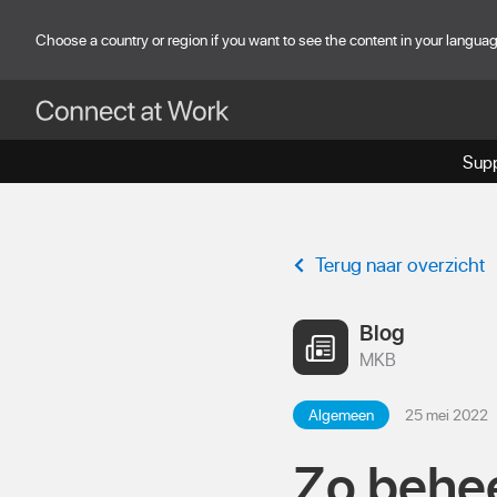
skip to main content
Choose a country or region if you want to see the content in your langua
Supp
Terug naar overzicht
Blog
MKB
Algemeen
25 mei 2022
Zo behee