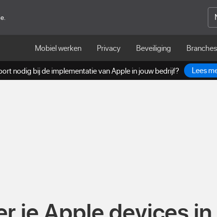
ge.
Mobiel werken
Privacy
Beveiliging
Branches
Lees m
ort nodig bij de implementatie van Apple in jouw bedrijf?
r je Apple devices in