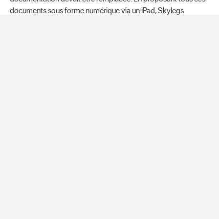
documents sous forme numérique via un iPad, Skylegs
économise non seulement beaucoup de papier, mais chaque
kilo en moins permet également une réduction de la
consommation de carburant et des émissions de CO2. « Sur
un seul vol, ces quelques kilos ne font pas une grande
différence », explique Maxim Schelfhout. « Mais sur plusieurs
milliers de vols par an, l’impact est considérable. »